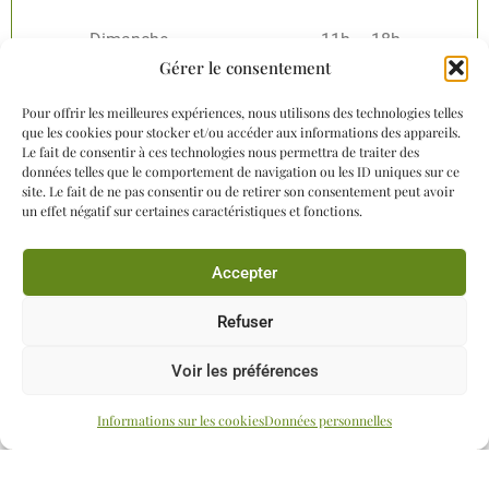
Dimanche
11h – 18h
Gérer le consentement
Pour offrir les meilleures expériences, nous utilisons des technologies telles
que les cookies pour stocker et/ou accéder aux informations des appareils.
Le fait de consentir à ces technologies nous permettra de traiter des
données telles que le comportement de navigation ou les ID uniques sur ce
site. Le fait de ne pas consentir ou de retirer son consentement peut avoir
un effet négatif sur certaines caractéristiques et fonctions.
Accepter
Anticipez votre visite aux Jardins Sothys en
Refuser
achetant vos billets d’entrée dès maintenant !
Voir les préférences
En ligne
Informations sur les cookies
Données personnelles